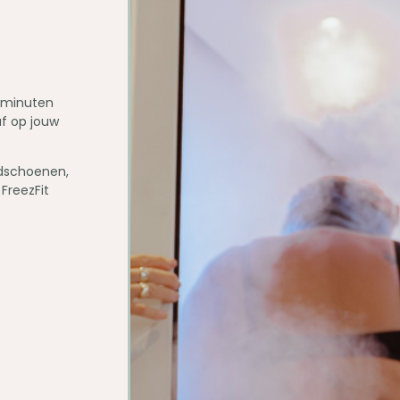
5 minuten
f op jouw
ndschoenen,
 FreezFit