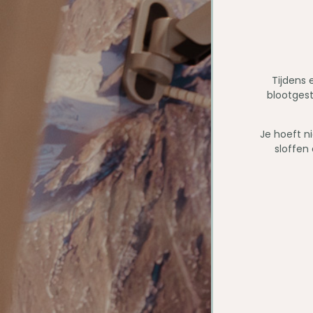
Tijdens
blootges
Je hoeft n
sloffen 