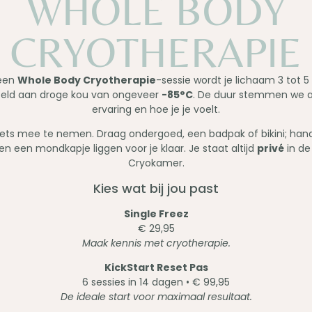
WHOLE BODY
CRYOTHERAPIE
 een
Whole Body Cryotherapie
-sessie wordt je lichaam 3 tot 
teld aan droge kou van ongeveer
-85°C
. De duur stemmen we a
ervaring en hoe je je voelt.
iets mee te nemen. Draag ondergoed, een badpak of bikini; ha
en een mondkapje liggen voor je klaar. Je staat altijd
privé
in de
Cryokamer.
Kies wat bij jou past
Single Freez
€ 29,95
Maak kennis met cryotherapie.
KickStart Reset Pas
6 sessies in 14 dagen • € 99,95
De ideale start voor maximaal resultaat.